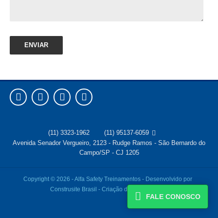




(11) 3323-1962
(11) 95137-6059

Avenida Senador Vergueiro, 2123 - Rudge Ramos - São Bernardo do
Campo/SP - CJ 1205
Copyright © 2026 - Alfa Safety Treinamentos -
Desenvolvido por
Construsite Brasil
-
Criação de Sites

FALE CONOSCO